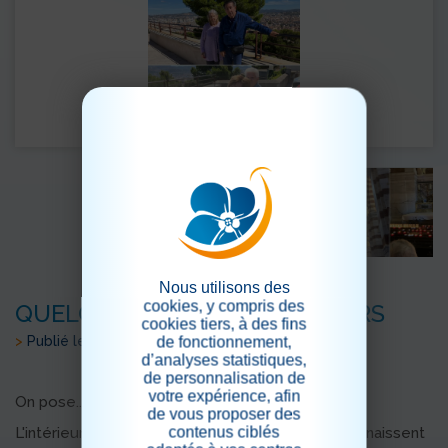
Nous utilisons des
cookies, y compris des
QUELQUES CLICHES SOUVENIRS
cookies tiers, à des fins
>
Publié le 14/09/2025
de fonctionnement,
d’analyses statistiques,
de personnalisation de
votre expérience, afin
On pose...
de vous proposer des
contenus ciblés
L'intérieur de la basilique... que les marseillais connaissent