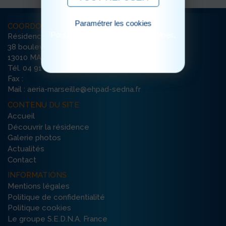
Paramétrer les cookies
COORDONNÉES
Pour consulter notre politique cookies,
Résidence Aéria
cliquez ici
38 boulevard Meissel
13010 MARSEILLE
Tél. 04 91 45 82 00
Fax :
Mail : aeria-marseille@ehpad-sedna.fr
CONTENU DU SITE
Accueil
Découvrir la résidence
Galerie photos
Actualités
Contact
INFORMATIONS
Mentions légales
Politique de confidentialité
Politique cookies
Le groupe S.E.D.N.A. France