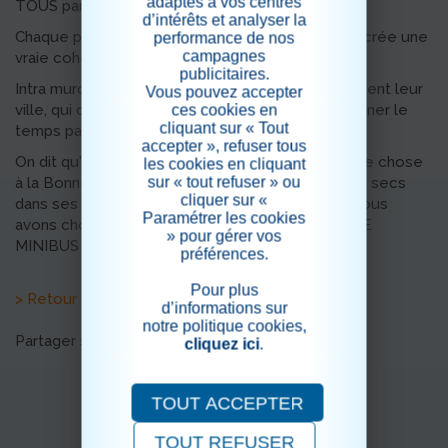
adaptés à vos centres
TOUS par coeur !
d’intérêts et analyser la
Chaque petite sortie reste une mini aventure, et crée une
performance de nos
campagnes
vraie cohésion entre les participants.
publicitaires.
Intra muros, à Marseille, les résidents (re)découvrent leur
Vous pouvez accepter
ville, qui change, au fil du temps, l'occasion d'égrener le
ces cookies en
cliquant sur « Tout
temps passé, les anecdotes, la vie, aujourd'hui.
accepter », refuser tous
On dit qu'à Marseille, pour aller demander quelque chose
les cookies en cliquant
sur « tout refuser » ou
à la Bonne Mère, il fallait mettre des pois chiches secs
cliquer sur «
dans ses souliers et se faire la montée, avec... Nous
Paramétrer les cookies
avons choisi une option beaucoup plus sobre... LE
» pour gérer vos
MINIBUS SEDNA, c'est bien aussi !
préférences.
Pour plus
> Retour aux actualités
d’informations sur
notre politique cookies,
Partager sur les réseaux sociaux
cliquez ici
.
TOUT ACCEPTER
TOUT REFUSER