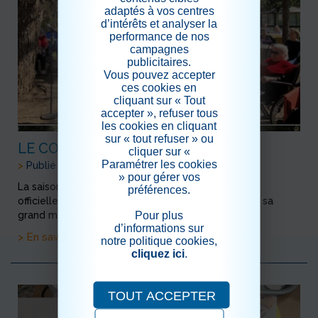
adaptés à vos centres
d’intérêts et analyser la
performance de nos
campagnes
publicitaires.
Vous pouvez accepter
ces cookies en
cliquant sur « Tout
accepter », refuser tous
les cookies en cliquant
sur « tout refuser » ou
LE CONCERT DE PAQUES
cliquer sur «
Paramétrer les cookies
>
Publié le 26/04/2026
» pour gérer vos
La saison des concerts dans le jardin a donc été
préférences.
officiellement ouverte, pour Pâques, avec Alicia et sa
Pour plus
grand mère.
d’informations sur
> En savoir plus
notre politique cookies,
cliquez ici
.
TOUT ACCEPTER