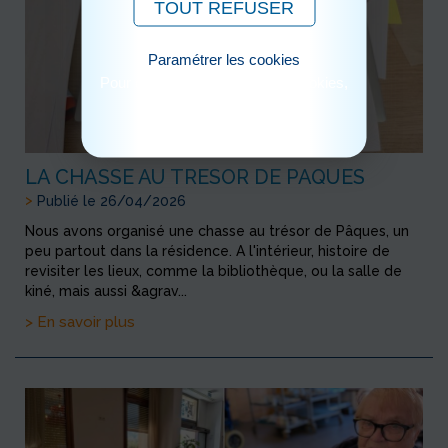
TOUT REFUSER
Paramétrer les cookies
Pour consulter notre politique cookies,
cliquez ici
LA CHASSE AU TRESOR DE PAQUES
>
Publié le 26/04/2026
Nous avons organisé une chasse au trésor de Pâques, un
peu partout dans la résidence. A l'intérieur, histoire de
revisiter les lieux, comme la bibliothèque, ou la salle de
kiné, mais aussi &agrav...
> En savoir plus