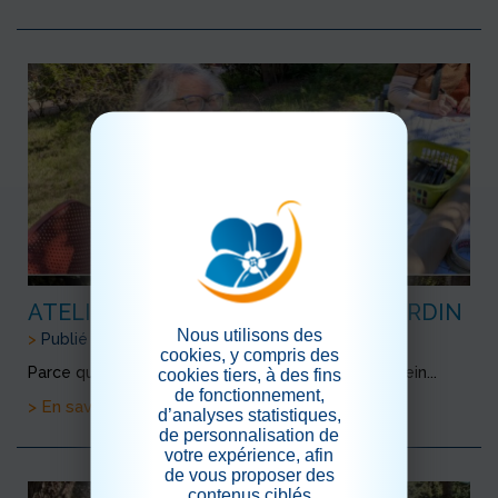
ATELIER EXPRESSIONS DANS LE JARDIN
Nous utilisons des
>
Publié le 26/04/2026
cookies, y compris des
Parce que, s'exprimer,ça nous rend heureux, et serein...
cookies tiers, à des fins
de fonctionnement,
> En savoir plus
d’analyses statistiques,
de personnalisation de
votre expérience, afin
de vous proposer des
contenus ciblés