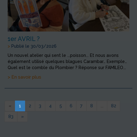
1er AVRIL ?
>
Publié le 30/03/2026
Un nouvel atelier qui sent le ...poisson... Et nous avons
également utilisé quelques blagues Carambar… Exemple…
Quel est le comble du Plombier ? Réponse sur FAMILEO...
> En savoir plus
«
1
2
3
4
5
6
7
8
...
82
83
»