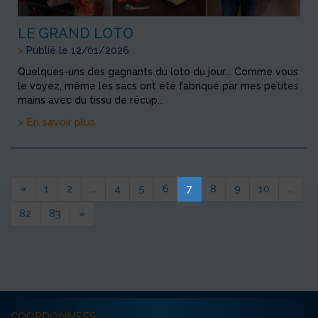
LE GRAND LOTO
>
Publié le 12/01/2026
Quelques-uns des gagnants du loto du jour... Comme vous
le voyez, même les sacs ont été fabriqué par mes petites
mains avec du tissu de récup...
> En savoir plus
«
1
2
...
4
5
6
7
8
9
10
...
82
83
»
COORDONNÉES