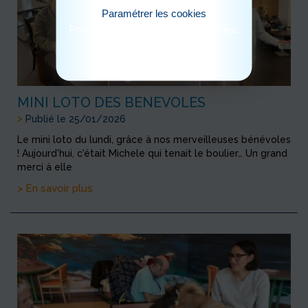
Paramétrer les cookies
Pour consulter notre politique cookies,
cliquez ici
MINI LOTO DES BENEVOLES
>
Publié le 25/01/2026
Le mini loto du lundi, grâce à nos merveilleuses bénévoles
! Aujourd'hui, c'était Michele qui tenait le boulier… Un grand
merci à elle
> En savoir plus