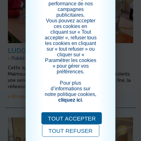
performance de nos
campagnes
publicitaires.
Vous pouvez accepter
ces cookies en
cliquant sur « Tout
accepter », refuser tous
les cookies en cliquant
sur « tout refuser » ou
LUDOTHERAPIE
cliquer sur «
>
Publié le 25/01/2026
Paramétrer les cookies
» pour gérer vos
Cette après midi une toute nouvelle activité à
préférences.
Malmousque : la ludotherapie . Est proposé aux résidents
une série de jeux d'encastrement pour la motricité fine, la
Pour plus
réflexion et l'adresse...
d’informations sur
notre politique cookies,
> En savoir plus
cliquez ici
.
TOUT ACCEPTER
TOUT REFUSER