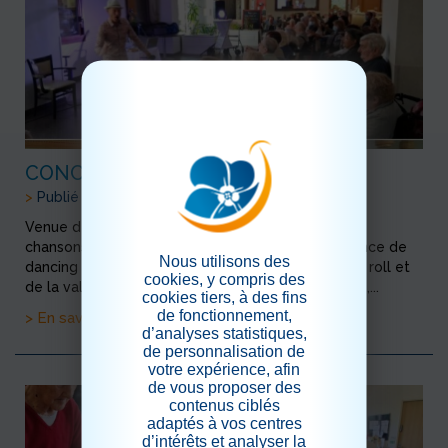
CONCERT PHILIPPE BRU
>
Publié le 25/01/2026
Venue de l'artiste Philippe Bru pour un festival de
chansons qui donnent la pêche Il a mis une ambiance de
Nous utilisons des
dancing avec des musiques actuelles, du rock and roll et
cookies, y compris des
de la valse Et on a chanté à tue tête sur du Cloclo,...
cookies tiers, à des fins
de fonctionnement,
> En savoir plus
d’analyses statistiques,
de personnalisation de
votre expérience, afin
de vous proposer des
contenus ciblés
adaptés à vos centres
d’intérêts et analyser la