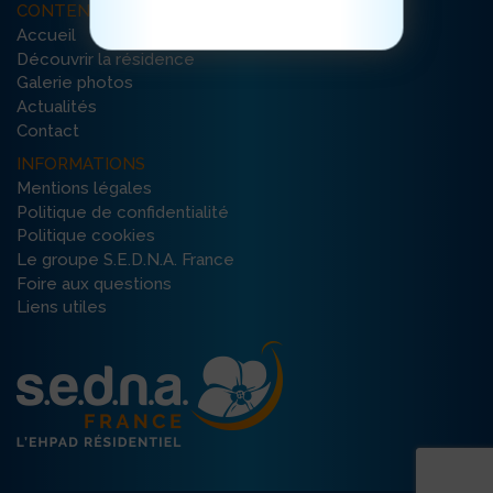
CONTENU DU SITE
Accueil
Découvrir la résidence
Galerie photos
Actualités
Contact
INFORMATIONS
Mentions légales
Politique de confidentialité
Politique cookies
Le groupe S.E.D.N.A. France
Foire aux questions
Liens utiles