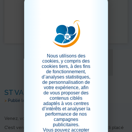
Nous utilisons des
cookies, y compris des
cookies tiers, à des fins
de fonctionnement,
d’analyses statistiques,
de personnalisation de
votre expérience, afin
ST VALENTIN RENDEZ VOUS
de vous proposer des
contenus ciblés
>
Publié le 10/02/2025
adaptés à vos centres
d’intérêts et analyser la
performance de nos
Venez, vous y serez les bienvenus !
campagnes
publicitaires.
C'est vendredi, à partir de 15h, pour une après-midi placé
Vous pouvez accepter