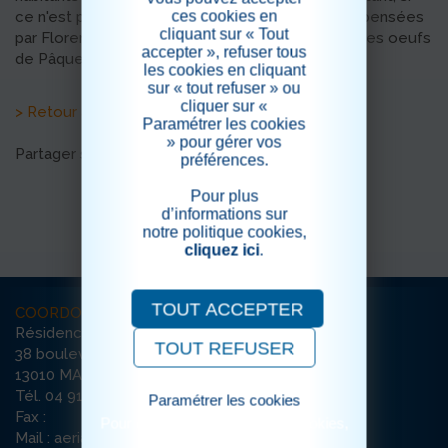
ces cookies en
ce n'est plus, les séances de Yoga sur chaise dispensées
cliquant sur « Tout
par Florence. Un joli mélange de pratiques, avec les oeufs
accepter », refuser tous
de Pâques qui fleurissent sur le gazon mural...
les cookies en cliquant
sur « tout refuser » ou
cliquer sur «
> Retour aux actualités
Paramétrer les cookies
» pour gérer vos
Partager sur les réseaux sociaux
préférences.
Pour plus
d’informations sur
notre politique cookies,
cliquez ici
.
TOUT ACCEPTER
COORDONNÉES
Résidence Aéria
TOUT REFUSER
38 boulevard Meissel
13010 MARSEILLE
Tél. 04 91 45 82 00
Paramétrer les cookies
Fax :
Pour consulter notre politique cookies,
Mail : aeria-marseille@ehpad-sedna.fr
cliquez ici