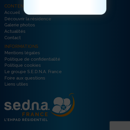
CONTENU DU SITE
Accueil
Découvrir la résidence
Galerie photos
Actualités
Contact
INFORMATIONS
Mentions légales
Politique de confidentialité
Politique cookies
Le groupe S.E.D.N.A. France
Foire aux questions
Liens utiles